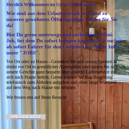
Herzlich Willkommen im Gyros Grill Pegasus!
Wie sind aus dem Urlaub zurück und sind zu
unseren gewohnten Öffnungszeiten wieder für Sie
da!
Bist Du gerne unterwegs und suchst einen Mini-
Job, bei dem Du sofort loslegen kannst? Wir suchen
ab sofort
Fahrer für den Lieferservice
!
Mehr Infos
unter "JOBS".
Vor Ort oder zu Hause - Genießen Sie sich unsere Speisen in
direkt vor Ort in gemütlicher Atmosphäre oder lassen Sie sich
unsere Gerichte ganz bequem über unseren Lieferservice zu
sich nach Hause liefern. Gerne können Sie Ihre Bestellung
telefonisch zum Abholen aufgeben und ohne lange Wartezeit
auf dem Weg nach Hause mit nehmen.
Wir freuen uns auf Ihren Besuch!
SPEISEKARTE