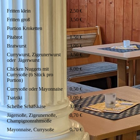
Fritten klein
2,50 €
Fritten groß
3,50 €
Portion Kroketten
Pitabrot
1,50 €
Bratwurst
3,00 €
Currywurst, Zigeunerwurst
3,50 €
oder Jägerwurst
Chicken Nuggets mit
6,00 €
Currysoße (6 Stück pro
Portion)
Currysoße oder Mayonnaise
0,50 €
Tsatziki
1,00 €
Scheibe Schäfskäse
3,00 €
Jägersoße, Zigeunersoße,
0,70 €
Champignonrahmsoße
Mayonnaise, Currysoße
0,70 €