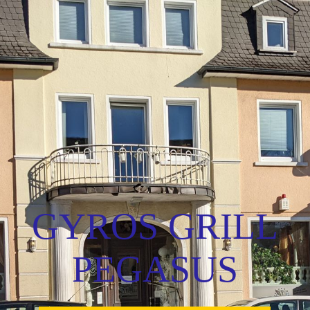
HOME
SPEISEKARTE
LIEFERSERVICE UND RESERVIERUNG
BIERGARTEN
GYROS GRILL
PEGASUS
JOBS